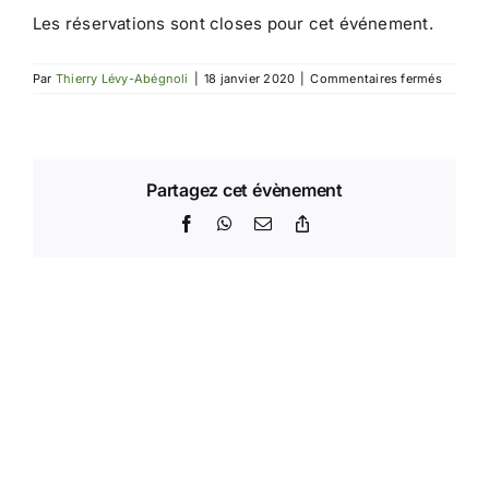
Les réservations sont closes pour cet événement.
sur
Par
Thierry Lévy-Abégnoli
|
18 janvier 2020
|
Commentaires fermés
Assemb
général
2019
de
la
FFO
Partagez cet évènement
Facebook
WhatsApp
Email
Copy
Link