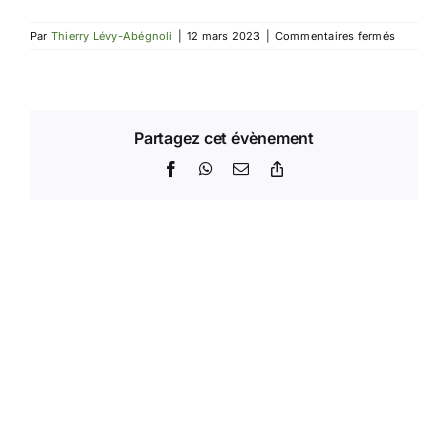
sur
Par
Thierry Lévy-Abégnoli
|
12 mars 2023
|
Commentaires fermés
Assemblé
générale
2023
de
la
FFO
Partagez cet évènement
Facebook
WhatsApp
Email
Copy
Link