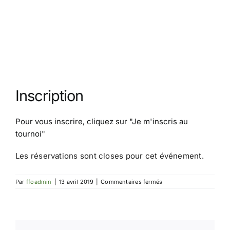
Inscription
Pour vous inscrire, cliquez sur
"Je m'inscris au
tournoi"
Les réservations sont closes pour cet événement.
sur
Par
ffoadmin
|
13 avril 2019
|
Commentaires fermés
Championnat
de
France
2019