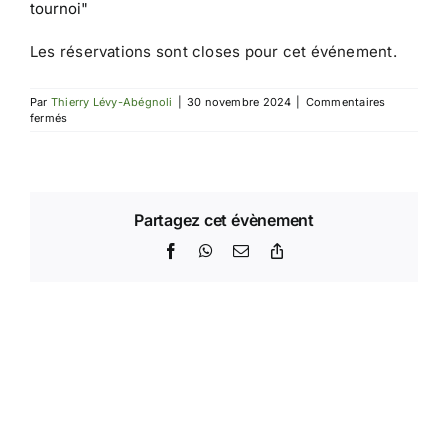
tournoi"
Les réservations sont closes pour cet événement.
Par
Thierry Lévy-Abégnoli
|
30 novembre 2024
|
Commentaires
sur
fermés
Championnat
de
France
2024
Partagez cet évènement
Facebook
WhatsApp
Email
Copy
Link