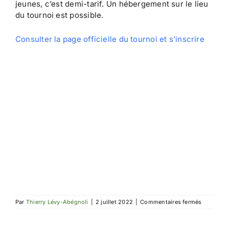
jeunes, c’est demi-tarif. Un hébergement sur le lieu
du tournoi est possible.
Consulter la page officielle du tournoi et s’inscrire
sur
Par
Thierry Lévy-Abégnoli
|
2 juillet 2022
|
Commentaires fermés
Champion
d’Europe
2022