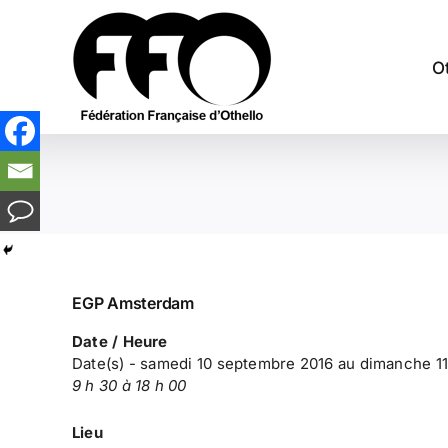
Passer
au
contenu
O
EGP Amsterdam
Date / Heure
Date(s) - samedi 10 septembre 2016 au dimanche 1
9 h 30 à 18 h 00
Lieu