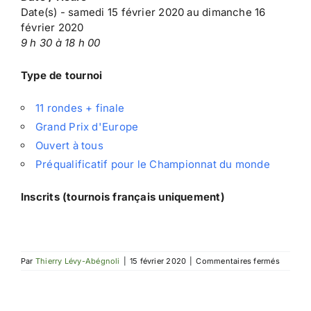
Date(s) - samedi 15 février 2020 au dimanche 16
février 2020
9 h 30 à 18 h 00
Type de tournoi
11 rondes + finale
Grand Prix d'Europe
Ouvert à tous
Préqualificatif pour le Championnat du monde
Inscrits (tournois français uniquement)
sur
Par
Thierry Lévy-Abégnoli
|
15 février 2020
|
Commentaires fermés
EGP
de
Cambri