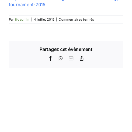
tournament-2015
sur
Par
ffoadmin
|
4 juillet 2015
|
Commentaires fermés
EGP
de
Grèce
Partagez cet évènement
Facebook
WhatsApp
Email
Copy
Link