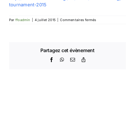
tournament-2015
sur
Par
ffoadmin
|
4 juillet 2015
|
Commentaires fermés
EGP
de
Grèce
Partagez cet évènement
Facebook
WhatsApp
Email
Copy
Link