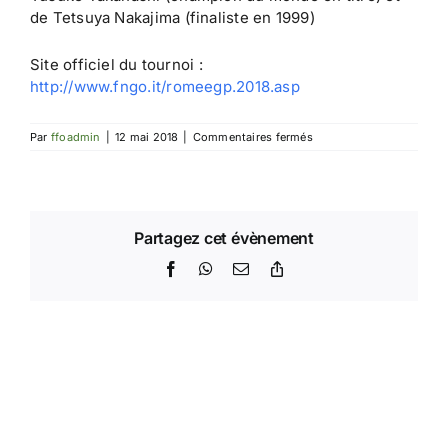
de Tetsuya Nakajima (finaliste en 1999)
Site officiel du tournoi :
http://www.fngo.it/romeegp.2018.asp
sur
Par
ffoadmin
|
12 mai 2018
|
Commentaires fermés
EGP
de
Rome
Partagez cet évènement
Facebook
WhatsApp
Email
Copy
Link