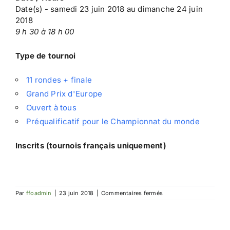
Date(s) - samedi 23 juin 2018 au dimanche 24 juin
2018
9 h 30 à 18 h 00
Type de tournoi
11 rondes + finale
Grand Prix d'Europe
Ouvert à tous
Préqualificatif pour le Championnat du monde
Inscrits (tournois français uniquement)
sur
Par
ffoadmin
|
23 juin 2018
|
Commentaires fermés
EGP
de
Rotterdam