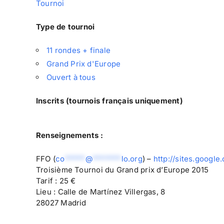
Tournoi
Type de tournoi
11 rondes + finale
Grand Prix d'Europe
Ouvert à tous
Inscrits (tournois français uniquement)
Renseignements :
FFO (
co
*****
@
*******
lo.org
) –
http://sites.googl
Troisième Tournoi du Grand prix d’Europe 2015
Tarif : 25 €
Lieu : Calle de Martínez Villergas, 8
28027 Madrid