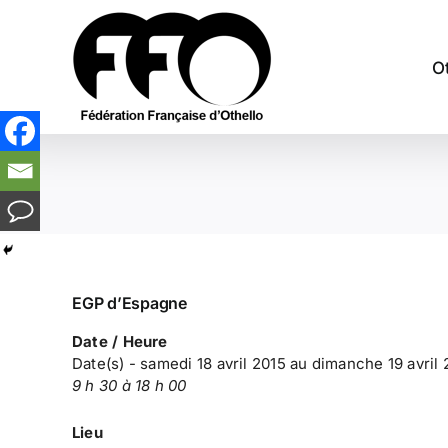
Passer
au
contenu
O
EGP d’Espagne
Date / Heure
Date(s) - samedi 18 avril 2015 au dimanche 19 avril 
9 h 30 à 18 h 00
Lieu