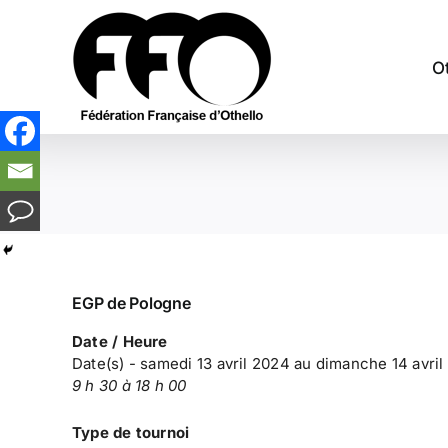
Passer
au
contenu
O
EGP de Pologne
Date / Heure
Date(s) - samedi 13 avril 2024 au dimanche 14 avri
9 h 30 à 18 h 00
Type de tournoi