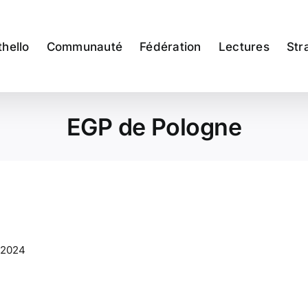
thello
Communauté
Fédération
Lectures
Str
EGP de Pologne
l 2024