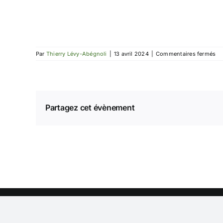
su
Par
Thierry Lévy-Abégnoli
|
13 avril 2024
|
Commentaires fermés
EG
de
Po
Partagez cet évènement
Qui sommes-nous
|
Mentions légales
|
Nous contacter