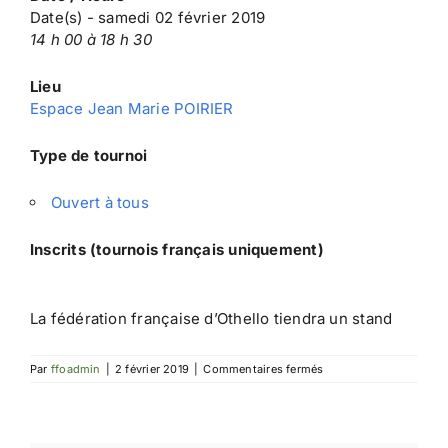
Date(s) - samedi 02 février 2019
14 h 00 à 18 h 30
Lieu
Espace Jean Marie POIRIER
Type de tournoi
Ouvert à tous
Inscrits (tournois français uniquement)
La fédération française d’Othello tiendra un stand
sur
Par
ffoadmin
|
2 février 2019
|
Commentaires fermés
Festival
du
Jeu
de
Sucy-