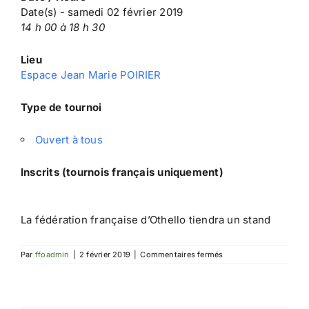
Date(s) - samedi 02 février 2019
14 h 00 à 18 h 30
Lieu
Espace Jean Marie POIRIER
Type de tournoi
Ouvert à tous
Inscrits (tournois français uniquement)
La fédération française d’Othello tiendra un stand
sur
Par
ffoadmin
|
2 février 2019
|
Commentaires fermés
Festival
du
Jeu
de
Sucy-