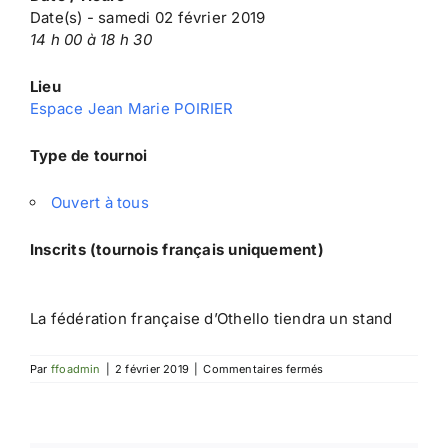
Date(s) - samedi 02 février 2019
14 h 00 à 18 h 30
Lieu
Espace Jean Marie POIRIER
Type de tournoi
Ouvert à tous
Inscrits (tournois français uniquement)
La fédération française d’Othello tiendra un stand
sur
Par
ffoadmin
|
2 février 2019
|
Commentaires fermés
Festival
du
Jeu
de
Sucy-