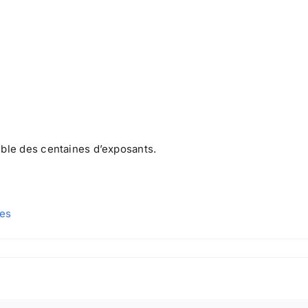
mble des centaines d’exposants.
nes
sur
Festival
international
des
jeux
de