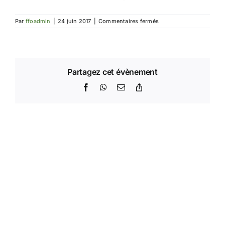
sur
Par
ffoadmin
|
24 juin 2017
|
Commentaires fermés
Finale
du
Grand
Prix
de
France
Partagez cet évènement
Facebook
WhatsApp
Email
Copy
Link