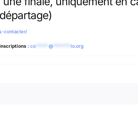
 une finale, uniquement en c
 départage)
s-contacter/
inscriptions
:
co
*****
@
*******
lo.org