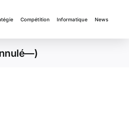
atégie
Compétition
Informatique
News
annulé—)