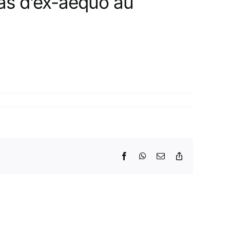
as d’ex-aequo au
Facebook
WhatsApp
Email
Copy
Link