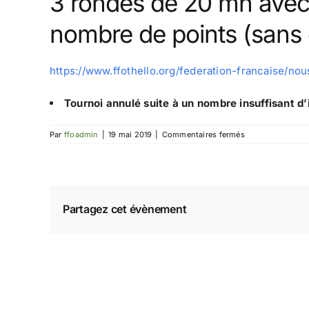
3 rondes de 20 mn avec
nombre de points (sans
https://www.ffothello.org/federation-francaise/nou
Tournoi annulé suite à un nombre insuffisant d’
sur
Par
ffoadmin
|
19 mai 2019
|
Commentaires fermés
Tournoi
Juniors
Ile-
de-
France
1
Partagez cet évènement
(—
annulé
—)