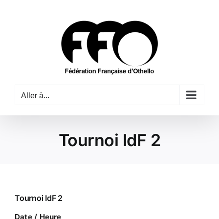
Passer
au
contenu
Aller à...
Tournoi IdF 2
Tournoi IdF 2
Date / Heure