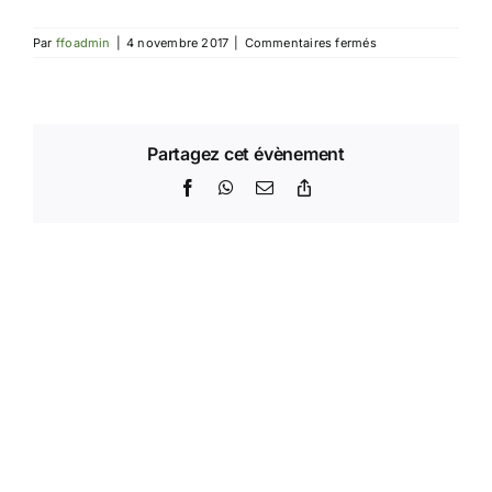
sur
Par
ffoadmin
|
4 novembre 2017
|
Commentaires fermés
Othello
Day
in
Ghent
Partagez cet évènement
Facebook
WhatsApp
Email
Copy
Link