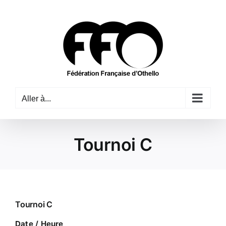
Passer
au
contenu
Aller à...
Tournoi C
Tournoi C
Date / Heure