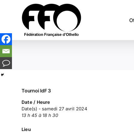
Passer
au
contenu
O
Tournoi IdF 3
Date / Heure
Date(s) - samedi 27 avril 2024
13 h 45 à 18 h 30
Lieu