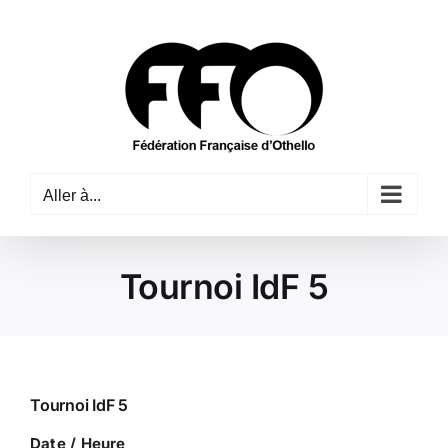
Passer
au
contenu
Aller à...
Tournoi IdF 5
Tournoi IdF 5
Date / Heure