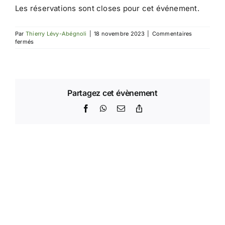
Les réservations sont closes pour cet événement.
Par
Thierry Lévy-Abégnoli
|
18 novembre 2023
|
Commentaires
sur
fermés
Tournoi
IdF
5
Partagez cet évènement
Facebook
WhatsApp
Email
Copy
Link