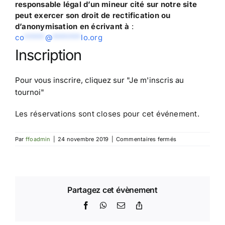
responsable légal d’un mineur cité sur notre site
peut exercer son droit de rectification ou
d’anonymisation en écrivant à
:
co
*****
@
*******
lo.org
Inscription
Pour vous inscrire, cliquez sur
"Je m'inscris au
tournoi"
Les réservations sont closes pour cet événement.
sur
Par
ffoadmin
|
24 novembre 2019
|
Commentaires fermés
Tournoi
Juniors
d’automne
IdF
Partagez cet évènement
Facebook
WhatsApp
Email
Copy
Link