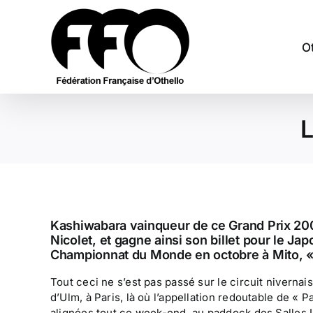
Passer
au
contenu
O
L
Kashiwabara vainqueur de ce Grand Prix 2006
Nicolet, et gagne ainsi son billet pour le J
Championnat du Monde en octobre à Mito, « o
Tout ceci ne s’est pas passé sur le circuit niverna
d’Ulm, à Paris, là où l’appellation redoutable de « P
alignées tout ce week-end, au paddock des Salles U 