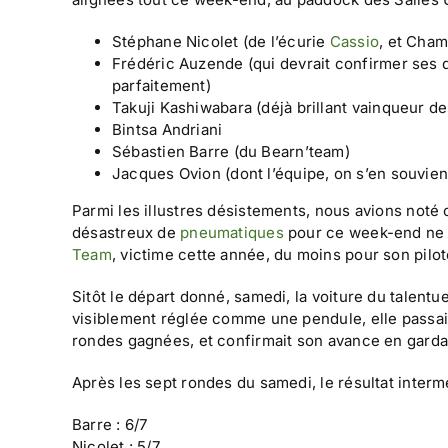
Stéphane Nicolet (de l’écurie
Cassio
, et Cha
Frédéric Auzende (qui devrait confirmer ses q
parfaitement)
Takuji Kashiwabara (déjà brillant vainqueur d
Bintsa Andriani
Sébastien Barre (du Bearn’team)
Jacques Ovion (dont l’équipe, on s’en souvien
Parmi les illustres désistements, nous avions noté 
désastreux de
pneumatiques
pour ce week-end ne le
Team
, victime cette année, du moins pour son pilot
Sitôt le départ donné, samedi, la voiture du talentue
visiblement réglée comme une pendule, elle passait
rondes gagnées, et confirmait son avance en gardan
Après les sept rondes du samedi, le résultat interméd
Barre : 6/7
Nicolet : 5/7