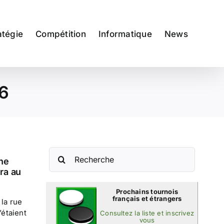
atégie
Compétition
Informatique
News
06
Rechercher:
ane
ira au
Prochains tournois
français et étrangers
 la rue
’étaient
Consultez la liste et inscrivez
vous