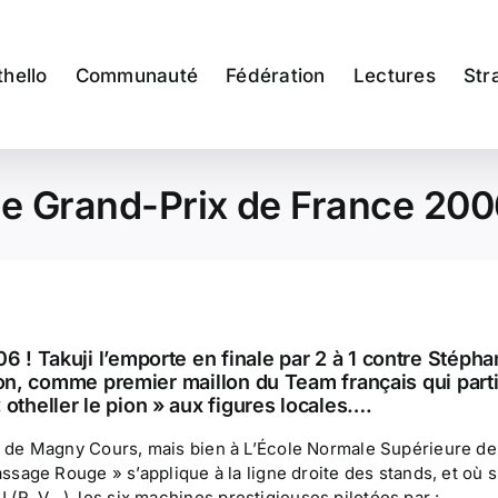
thello
Communauté
Fédération
Lectures
Str
e Grand-Prix de France 20
 ! Takuji l’emporte en finale par 2 à 1 contre Stéph
apon, comme premier maillon du Team français qui part
theller le pion » aux figures locales….
is de Magny Cours, mais bien à L’École Normale Supérieure de
assage Rouge » s’applique à la ligne droite des stands, et où s
(R, V…), les six machines prestigieuses pilotées par :