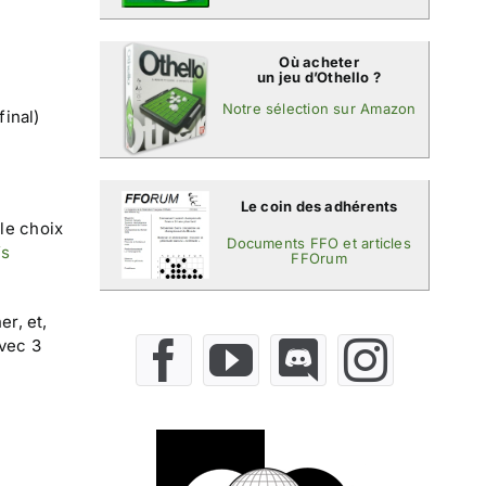
Où acheter
un jeu d’Othello ?
Notre sélection sur Amazon
inal)
Le coin des adhérents
 le choix
Documents FFO et articles
’s
FFOrum
er, et,
avec 3