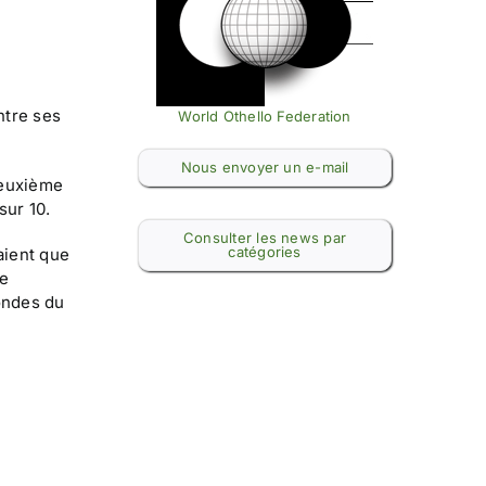
ntre ses
World Othello Federation
Nous envoyer un e-mail
deuxième
sur 10.
Consulter les news par
catégories
aient que
de
rondes du