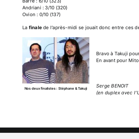
Barre : 6/10 (323)
Andriani : 3/10 (320)
Ovion : 0/10 (137)
La
finale
de l’après-midi se jouait donc entre ces de
Bravo à Takuji pour
En avant pour Mit
Serge BENOIT
Nos deux finalistes : Stéphane & Takuji
(en duplex avec l’