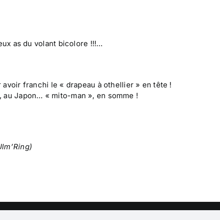
ux as du volant bicolore !!!…
 avoir franchi le « drapeau à othellier » en tête !
o, au Japon… « mito-man », en somme !
Ulm’Ring)