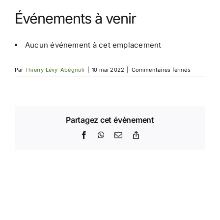
Événements à venir
Aucun événement à cet emplacement
sur
Par
Thierry Lévy-Abégnoli
|
10 mai 2022
|
Commentaires fermés
Casa
per
Ferie
ORSOLINE
DI
SAN
Partagez cet évènement
CARLO
Facebook
WhatsApp
Email
Copy
Link