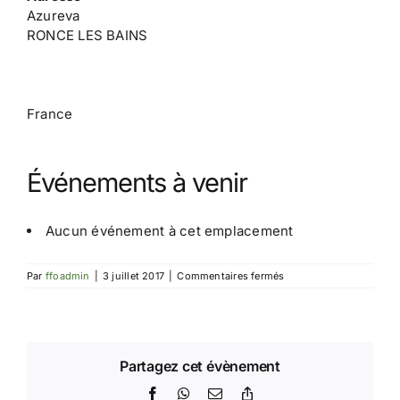
Azureva
RONCE LES BAINS
France
Événements à venir
Aucun événement à cet emplacement
sur
Par
ffoadmin
|
3 juillet 2017
|
Commentaires fermés
Ronce
les
Bains
Partagez cet évènement
Facebook
WhatsApp
Email
Copy