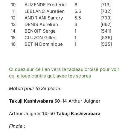
10
AUZENDE Frederic
6
[713]
11
LEBLANC Aurelien
5.5
[732]
12
ANDRIANI Sandry
5.5
[709]
13
DENIS Aurelien
3
[667]
14
BENOIT Serge
1
[541]
15
CLUZON Gilles
1
[536]
16
BETIN Dominique
1
[525]
Cliquez sur ce lien vers le tableau croisé pour voir
qui a joué contre qui, avec les scores
Match pour la 3e place
:
Takuji Kashiwabara
50-14 Arthur Juigner
Arthur Juigner 14-50
Takuji Kashiwabara
Finale :