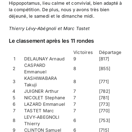
Hippopotamus, lieu calme et convivial, bien adapté à
la compétition. De plus, nous y avons très bien
déjeuné, le samedi et le dimanche midi.
Thierry Lévy-Abégnoli et Marc Tastet
Le classement après les 11 rondes
Victoires
Départage
1
DELAUNAY Arnaud
9
[817]
CASPARD
2
8
[855]
Emmanuel
KASHIWABARA
3
8
[771]
Takuji
4
JUIGNER Arthur
7
[782]
5
NICOLET Stephane
7
[781]
6
LAZARD Emmanuel
7
[773]
7
TASTET Marc
7
[770]
LEVY-ABEGNOLI
8
6
[753]
Thierry
9
CLINTON Samuel
6
[715]