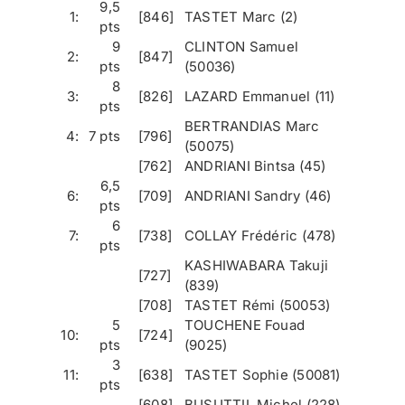
9,5
1:
[846]
TASTET Marc (2)
pts
9
CLINTON Samuel
2:
[847]
pts
(50036)
8
3:
[826]
LAZARD Emmanuel (11)
pts
BERTRANDIAS Marc
4:
7 pts
[796]
(50075)
[762]
ANDRIANI Bintsa (45)
6,5
6:
[709]
ANDRIANI Sandry (46)
pts
6
7:
[738]
COLLAY Frédéric (478)
pts
KASHIWABARA Takuji
[727]
(839)
[708]
TASTET Rémi (50053)
5
TOUCHENE Fouad
10:
[724]
pts
(9025)
3
11:
[638]
TASTET Sophie (50081)
pts
[608]
BUSUTTIL Michel (228)