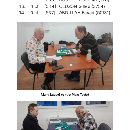
13:
1 pt
[544]
CLUZON Gilles (3734)
14:
0 pt
[537]
ABDILLAH Fayad (50131)
Manu Lazard contre Marc Tastet