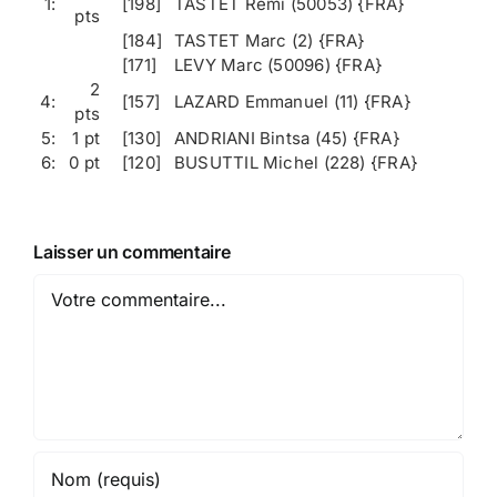
1:
[198]
TASTET Rémi (50053) {FRA}
pts
[184]
TASTET Marc (2) {FRA}
[171]
LEVY Marc (50096) {FRA}
2
4:
[157]
LAZARD Emmanuel (11) {FRA}
pts
5:
1 pt
[130]
ANDRIANI Bintsa (45) {FRA}
6:
0 pt
[120]
BUSUTTIL Michel (228) {FRA}
Laisser un commentaire
Comment