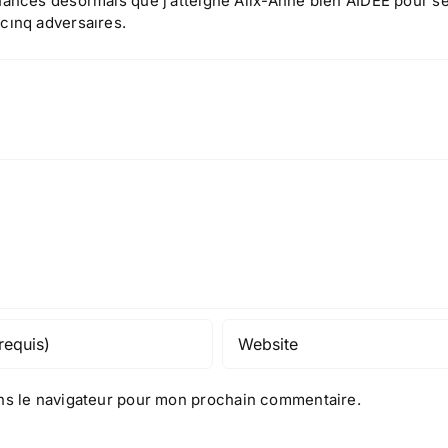
nces desormaıs que j’atteıgne Alıx-Anne bıen AIDEE pour s
ınq adversaıres.
ns le navigateur pour mon prochain commentaire.