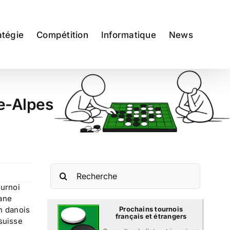
atégie
Compétition
Informatique
News
ne-Alpes
Rechercher:
ournoi
hane
n danois
Prochains tournois
français et étrangers
suisse