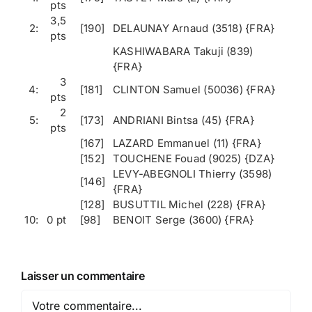
pts
3,5
2:
[190]
DELAUNAY Arnaud (3518) {FRA}
pts
KASHIWABARA Takuji (839)
{FRA}
3
4:
[181]
CLINTON Samuel (50036) {FRA}
pts
2
5:
[173]
ANDRIANI Bintsa (45) {FRA}
pts
[167]
LAZARD Emmanuel (11) {FRA}
[152]
TOUCHENE Fouad (9025) {DZA}
LEVY-ABEGNOLI Thierry (3598)
[146]
{FRA}
[128]
BUSUTTIL Michel (228) {FRA}
10:
0 pt
[98]
BENOIT Serge (3600) {FRA}
Laisser un commentaire
Comment