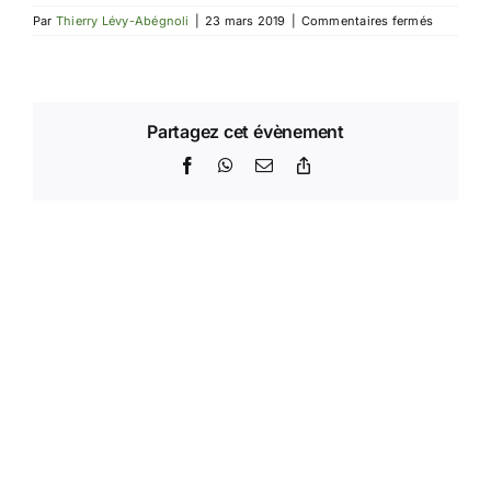
sur
Par
Thierry Lévy-Abégnoli
|
23 mars 2019
|
Commentaires fermés
EGP
de
Belgique
Partagez cet évènement
Facebook
WhatsApp
Email
Copy
Link