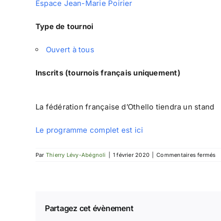
Espace Jean-Marie Poirier
Type de tournoi
Ouvert à tous
Inscrits (tournois français uniquement)
La fédération française d’Othello tiendra un stand
Le programme complet est ici
s
Par
Thierry Lévy-Abégnoli
|
1 février 2020
|
Commentaires fermés
Fe
d
J
d
S
e
Partagez cet évènement
Br