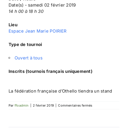
Date(s) - samedi 02 février 2019
14 h 00 à 18 h 30
Lieu
Espace Jean Marie POIRIER
Type de tournoi
Ouvert à tous
Inscrits (tournois français uniquement)
La fédération française d’Othello tiendra un stand
sur
Par
ffoadmin
|
2 février 2019
|
Commentaires fermés
Festival
du
Jeu
de
Sucy-