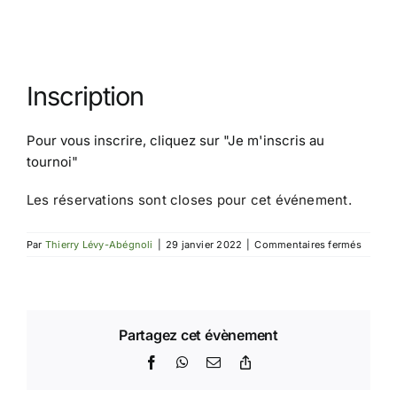
Inscription
Pour vous inscrire, cliquez sur
"Je m'inscris au
tournoi"
Les réservations sont closes pour cet événement.
sur
Par
Thierry Lévy-Abégnoli
|
29 janvier 2022
|
Commentaires fermés
Tourno
IdF
1
Partagez cet évènement
Facebook
WhatsApp
Email
Copy
Link