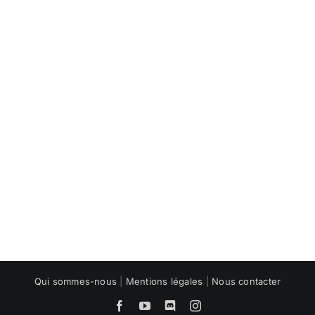
Qui sommes-nous
|
Mentions légales
|
Nous contacter
Facebook
YouTube
Discord
Instagram