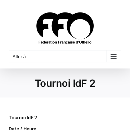
Passer
au
contenu
Aller à...
Tournoi IdF 2
Tournoi IdF 2
Date / Heure