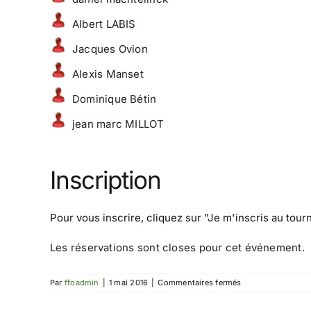
Albert LABIS
Jacques Ovion
Alexis Manset
Dominique Bétin
jean marc MILLOT
Inscription
Pour vous inscrire, cliquez sur
"Je m'inscris au tour
Les réservations sont closes pour cet événement.
sur
Par
ffoadmin
|
1 mai 2016
|
Commentaires fermés
Tournoi
d’Albert