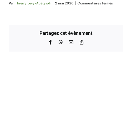
sur
Par
Thierry Lévy-Abégnoli
|
2 mai 2020
|
Commentaires fermés
Tournoi
de
confinemen
4
sur
Playok
Partagez cet évènement
Facebook
WhatsApp
Email
Copy
Link