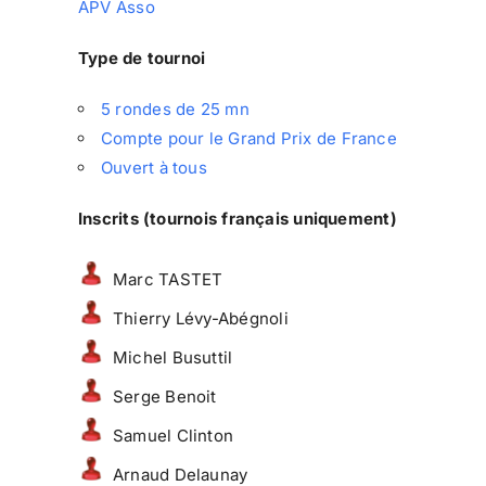
APV Asso
Type de tournoi
5 rondes de 25 mn
Compte pour le Grand Prix de France
Ouvert à tous
Inscrits (tournois français uniquement)
Marc TASTET
Thierry Lévy-Abégnoli
Michel Busuttil
Serge Benoit
Samuel Clinton
Arnaud Delaunay