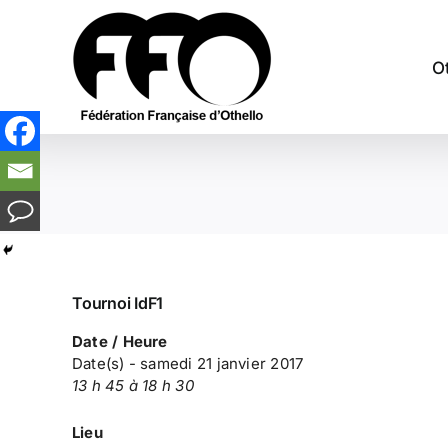
Passer
au
contenu
O
Tournoi IdF1
Date / Heure
Date(s) - samedi 21 janvier 2017
13 h 45 à 18 h 30
Lieu