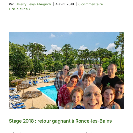
Par
Thierry Lévy-Abégnoli
|
4 avril 2019
|
0 commentaire
Lire la suite
Stage 2018 : retour gagnant à Ronce-les-Bains