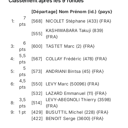
Classement après les 9 rondes
[Départage] Nom Prénom (id.) {pays}
7
1:
[568]
NICOLET Stéphane (433) {FRA}
pts
KASHIWABARA Takuji (839)
[555]
{FRA}
6
3:
[600]
TASTET Marc (2) {FRA}
pts
5,5
4:
[567]
COLLAY Frédéric (478) {FRA}
pts
5
5:
[573]
ANDRIANI Bintsa (45) {FRA}
pts
4,5
6:
[550]
LEVY Marc (50096) {FRA}
pts
[532]
LAZARD Emmanuel (11) {FRA}
3,5
LEVY-ABEGNOLI Thierry (3598)
8:
[514]
pts
{FRA}
9:
1 pt
[429]
BUSUTTIL Michel (228) {FRA}
[422]
BENOIT Serge (3600) {FRA}