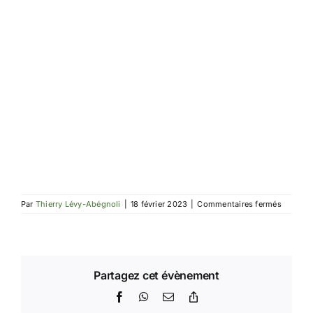
sur
Par
Thierry Lévy-Abégnoli
|
18 février 2023
|
Commentaires fermés
EGP
de
Cambri
Partagez cet évènement
Facebook
WhatsApp
Email
Copy
Link