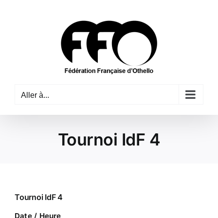
Passer
au
contenu
Aller à...
Tournoi IdF 4
Tournoi IdF 4
Date / Heure