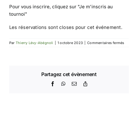
Pour vous inscrire, cliquez sur
"Je m'inscris au
tournoi"
Les réservations sont closes pour cet événement.
sur
Par
Thierry Lévy-Abégnoli
|
1 octobre 2023
|
Commentaires fermés
Tournoi
IdF
4
Partagez cet évènement
Facebook
WhatsApp
Email
Copy
Link