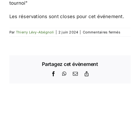
tournoi"
Les réservations sont closes pour cet événement.
sur
Par
Thierry Lévy-Abégnoli
|
2 juin 2024
|
Commentaires fermés
Tournoi
IdF
4
Partagez cet évènement
Facebook
WhatsApp
Email
Copy
Link