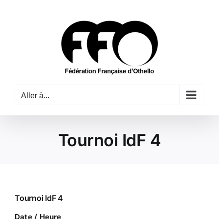
Passer
au
contenu
Aller à...
Tournoi IdF 4
Tournoi IdF 4
Date / Heure