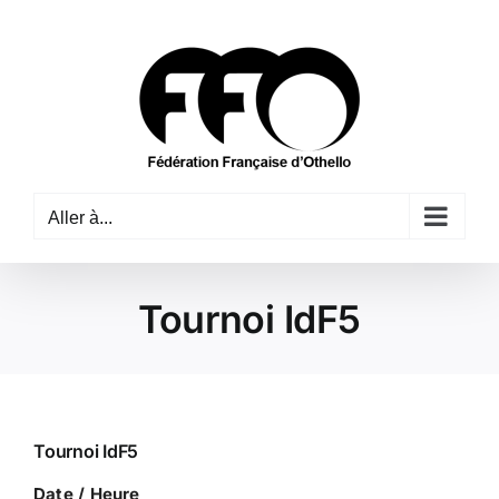
Passer
au
contenu
Aller à...
Tournoi IdF5
Tournoi IdF5
Date / Heure