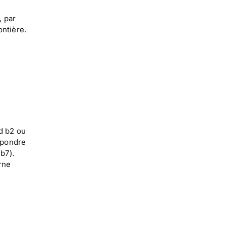
, par
ontière.
d b2 ou
répondre
b7).
rne