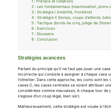
1 : Préface et notations
2 : Les fondamentaux (maximisation, pions dé
3 : Stratégie I (mobilité, frontière)
4 : Stratégie II (temps, coups d’attente, bét
5 : Tactique (bords de cinq, piège de Stoner
6 : Exercices
7 : Glossaire
8 : Conclusion
Stratégies avancées
Partant du principe qu’il ne faut pas jouer une ca
incorrecte qui consiste à assigner à chaque case un
l’othellier. Dans cette approche, les coins sont les
cases C, les cases centrales se voient attribuer un
considérées comme mauvaises. A chaque tour de jeu, 
s’agisse d’un coup légal, bien sûr).
Malheureusement, cette stratégie est vouée à l’éche