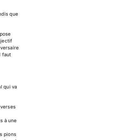
ndis que
spose
jectif
dversaire
l faut
l qui va
dverses
ts à une
s pions