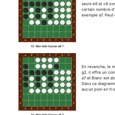
seuls b6 et c6 so
certain nombre d’
exemple a7. Peut-
13. Noir doit-il jouer a6 ?
En revanche, le m
g2, il offre un co
a7 et Blanc est al
Dans ce diagramm
aucun pion en fron
14. Noir doit-il jouer a6 ?