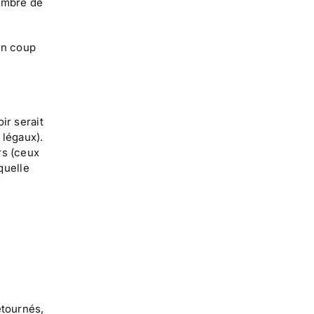
nombre de
un coup
ir serait
 légaux).
rs (ceux
quelle
etournés,