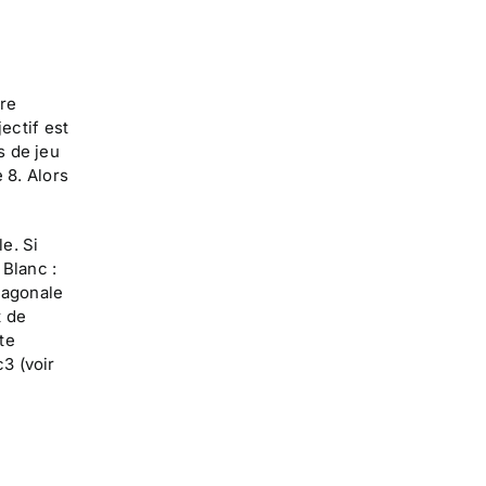
tre
ectif est
és de jeu
 8. Alors
e. Si
 Blanc :
diagonale
t de
te
3 (voir