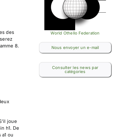
nes des
World Othello Federation
 serez
gramme 8.
Nous envoyer un e-mail
Consulter les news par
catégories
 deux
’il joue
in h1. De
 a1 ou