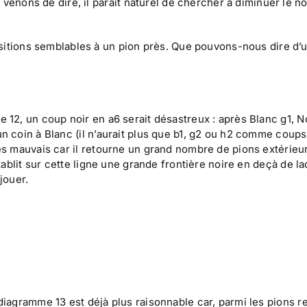
 venons de dire, il paraît naturel de chercher à diminuer le 
ositions semblables à un pion près. Que pouvons-nous dire d’
 12, un coup noir en a6 serait désastreux : après Blanc g1, No
n coin à Blanc (il n’aurait plus que b1, g2 ou h2 comme coups
ès mauvais car il retourne un grand nombre de pions extérieu
établit sur cette ligne une grande frontière noire en deçà de la
jouer.
diagramme 13 est déjà plus raisonnable car, parmi les pions r