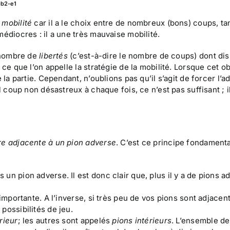
-b2-e1
e
mobilité
car il a le choix entre de nombreux (bons) coups, ta
médiocres : il a une très mauvaise mobilité.
e nombre de
libertés
(c’est-à-dire le nombre de coups) dont di
ce que l’on appelle la stratégie de la mobilité. Lorsque cet ob
 la partie. Cependant, n’oublions pas qu’il s’agit de forcer l’a
l coup non désastreux à chaque fois, ce n’est pas suffisant ; i
tre adjacente à un pion adverse
. C’est ce principe fondamenta
un pion adverse. Il est donc clair que, plus il y a de pions a
 importante. A l’inverse, si très peu de vos pions sont adjacen
possibilités de jeu.
rieur
; les autres sont appelés
pions intérieurs
. L’ensemble de