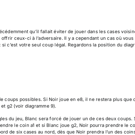
écédemment qu’il fallait éviter de jouer dans les cases voisi
offrir ceux-ci à l’adversaire. Il y a cependant un cas où vous
 : si c’est votre seul coup légal. Regardons la position du dia
de coups possibles. Si Noir joue en e8, il ne restera plus que
 et g2 (voir diagramme 9).
gles du jeu, Blanc sera forcé de jouer un de ces deux coups. S
endre le coin a1 et si Blanc joue g2, Noir pourra prendre le co
bord de six cases au nord, dès que Noir prendra l’un des coins