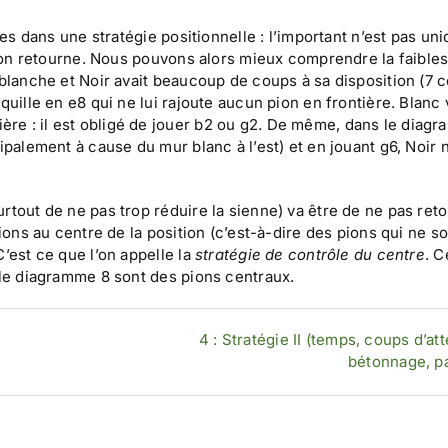
ases dans une stratégie positionnelle : l’important n’est pas u
 l’on retourne. Nous pouvons alors mieux comprendre la faible
 blanche et Noir avait beaucoup de coups à sa disposition (7 
quille en e8 qui ne lui rajoute aucun pion en frontière. Blanc 
re : il est obligé de jouer b2 ou g2. De même, dans le diagr
ipalement à cause du mur blanc à l’est) et en jouant g6, Noir n
rtout de ne pas trop réduire la sienne) va être de ne pas ret
pions au centre de la position (c’est-à-dire des pions qui ne s
’est ce que l’on appelle la
stratégie de contrôle du centre
. C
 le diagramme 8 sont des pions centraux.
4 : Stratégie II (temps, coups d’att
bétonnage, pa