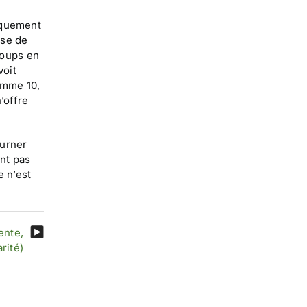
niquement
sse de
coups en
voit
amme 10,
’offre
ourner
ont pas
e n’est
ente,
rité)